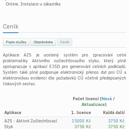
Online, Instalace u zákazníka
Ceník
Popis služby
Objednávka
Ceník
Aplikace AZS je ucelený systém pro zpracování celní
problematiky Aktivního zušlechťovacího styku, který plně
spolupracuje s aplikací EJSD pro generování celních podkladů.
Systém také plně podporuje elektronický přenos dat pro CÚ a
elektronickou evidenci dle požadavků CÚ včetně předepsaných
tiskových sestav.
Počet licencí (
Nová
/
Aktualizace
)
Aplikace
1. licence
Každá další
AZS - Aktivní Zušlechťovací
15000 Kč
3750 Kč
Styk
3750 Kč
3750 Kč