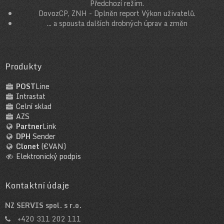
Předchozí režim.
DovozCP, ZNH - Dplněn report Výkon uživatelů.
... a spousta dalších drobných úprav a změn
Produkty
POST
Line
Intrastat
Celní sklad
AZS
Partner
Link
DPH
Sender
Clonet
(€VAN)
Elektronický podpis
Kontaktní údaje
NZ SERVIS spol. s r.o.
+420 311 202 111