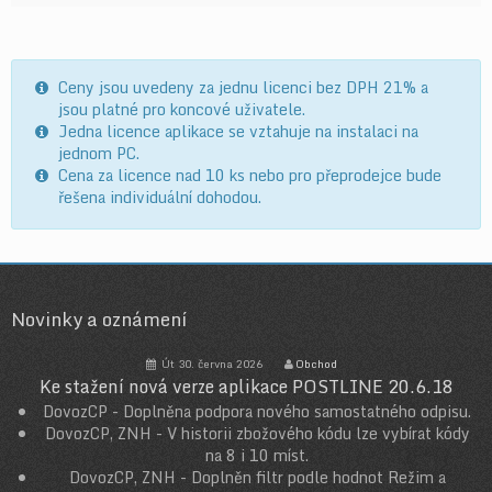
Ceny jsou uvedeny za jednu licenci bez DPH 21% a
jsou platné pro koncové uživatele.
Jedna licence aplikace se vztahuje na instalaci na
jednom PC.
Cena za licence nad 10 ks nebo pro přeprodejce bude
řešena individuální dohodou.
Novinky a oznámení
Út 30. června 2026
Obchod
Ke stažení nová verze aplikace POSTLINE 20.6.18
DovozCP - Doplněna podpora nového samostatného odpisu.
DovozCP, ZNH - V historii zbožového kódu lze vybírat kódy
na 8 i 10 míst.
DovozCP, ZNH - Doplněn filtr podle hodnot Režim a